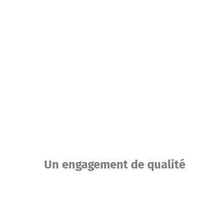
Expert de la formation
e
depuis 50 ans
e «Agir
ttant à
Des méthodes éprouvées
r
Des équipes engagées
uir en
Une communauté de formateurs expérimentés
Un engagement de qualité