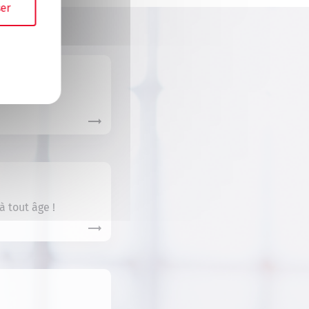
er
!
 tout âge !