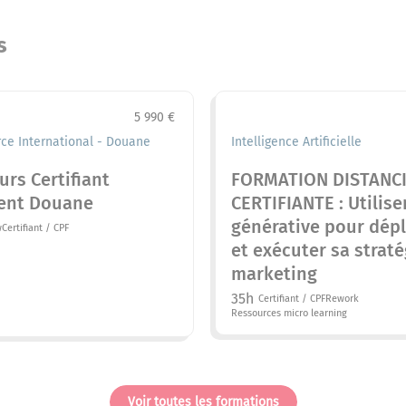
s
5 990 €
e International - Douane
Intelligence Artificielle
urs Certifiant
FORMATION DISTANCI
ent Douane
CERTIFIANTE : Utiliser
générative pour dép
w
Certifiant / CPF
et exécuter sa straté
marketing
35h
Certifiant / CPF
Rework
Ressources micro learning
Voir toutes les formations