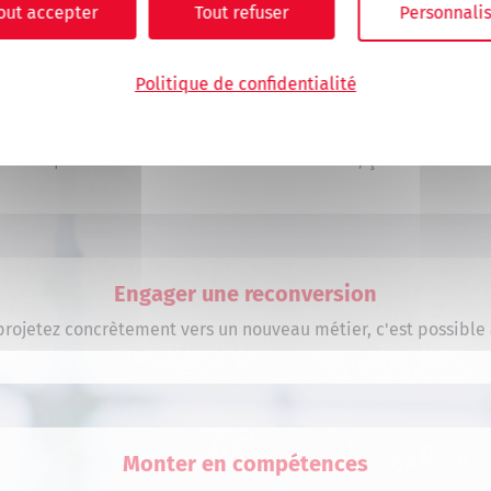
out accepter
Tout refuser
Personnalis
os compétences
Politique de confidentialité
Créer votre entreprise
L'entrepreneuriat vous intéresse ? Nous aussi, ça tombe bien 
Engager une reconversion
projetez concrètement vers un nouveau métier, c'est possible à
Monter en compétences