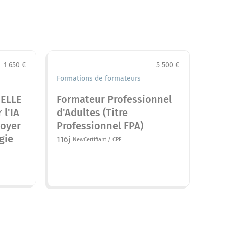
1 650 €
5 500 €
Formations de formateurs
ELLE
Formateur Professionnel
 l'IA
d'Adultes (Titre
loyer
Professionnel FPA)
gie
116j
New
Certifiant / CPF