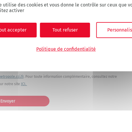
e utilise des cookies et vous donne le contrôle sur ceux que v
itez activer
out accepter
Tout refuser
Personnalis
votre demande. Les informations recueillies font l’objet d’un traitement
Politique de confidentialité
 des informations sur les événements et les services du centre de
e nous le faire savoir par mail. De la même manière, vous bénéficiez d'un
s qui vous concernent. Vous pouvez exercer ces droits auprès de notre
tropole.cci.fr
. Pour toute information complémentaire, consultez notre
ur notre site
ICI.