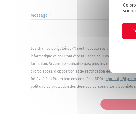
Ce sit
souha
Message
T
Les champs obligatoires (*) sont nécessaires au traitement de 
informatique et
pourront être utilisées pour vous communiquer
formation. Si vous ne souhaitez pas/plus les recevoir, merci d
droit d'accès, d’opposition et de rectification des information
Délégué à la Protection des données (DPO) :
dpo-ccifp@lyon-me
politique de protection des données personnelles disponible s