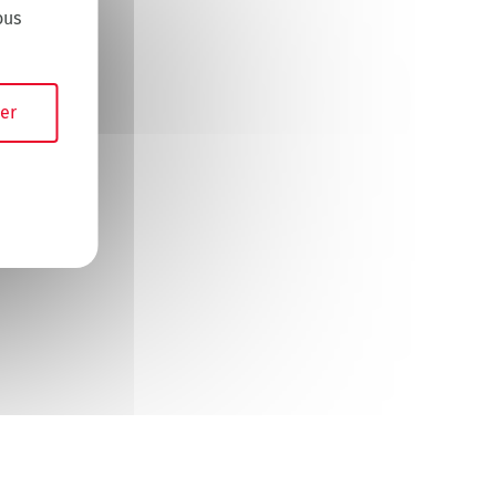
ous
er