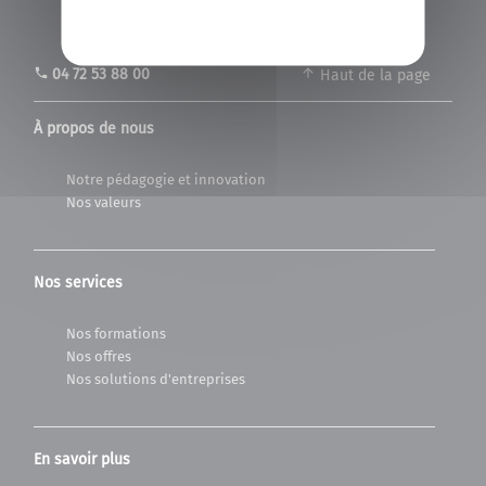
phone
04 72 53 88 00
Haut de la page
À propos de nous
Notre pédagogie et innovation
Nos valeurs
Nos services
Nos formations
Nos offres
Nos solutions d'entreprises
En savoir plus