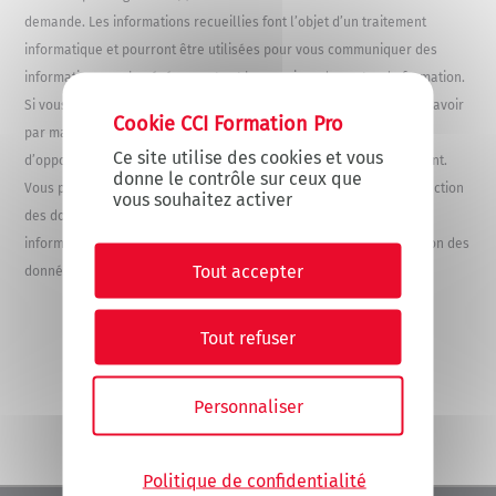
demande. Les informations recueillies font l’objet d’un traitement
informatique et
pourront être utilisées pour vous communiquer des
informations sur les événements et les services du centre de formation.
X
Masquer le
Si vous ne souhaitez pas/plus les recevoir, merci de nous le faire savoir
par mail. De la même manière, vous bénéficiez d'un droit d'accès,
Ce site utilise des cookies et vous
d’opposition et de rectification des informations qui vous concernent.
donne le contrôle sur ceux que
Vous pouvez exercer ces droits auprès de notre Délégué à la Protection
vous souhaitez activer
des données (DPO) :
dpo-ccifp@lyon-metropole.cci.fr
. Pour toute
information complémentaire, consultez notre politique de protection des
Tout accepter
données personnelles disponible sur notre site
ICI.
Tout refuser
Personnaliser
Politique de confidentialité