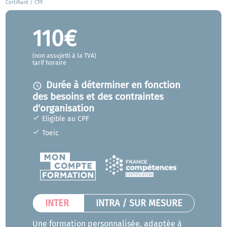
Certifiant / CPF
110€
(non assujetti à la TVA)
tarif horaire
Durée à déterminer en fonction
access_time
des besoins et des contraintes
d'organisation
Eligible au CPF
Toeic
INTER
INTRA / SUR MESURE
Une formation personnalisée, adaptée à