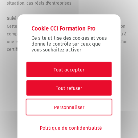
situation, cas réels d'entreprises
Suivi de l'exécution et appréciation des résultats
X
Masquer le
Cette formation donne lieu à une évaluation de satisfaction
complétée par les participants. Cette formation donne lieu à
Ce site utilise des cookies et vous
une évaluation des acquis avec possibilité de passation d'un
donne le contrôle sur ceux que
vous souhaitez activer
certificat éligible dans la cadre du CPF.
Tout accepter
Tout refuser
Personnaliser
Politique de confidentialité