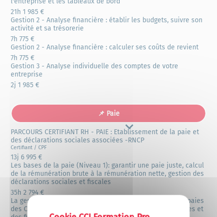
l'entreprise et les tableaux de bord
21h
1 985 €
Gestion 2 - Analyse financière : établir les budgets, suivre son
activité et sa trésorerie
7h
775 €
Gestion 2 - Analyse financière : calculer ses coûts de revient
7h
775 €
Gestion 3 - Analyse individuelle des comptes de votre
entreprise
2j
1 985 €
📌 Paie
PARCOURS CERTIFIANT RH - PAIE : Etablissement de la paie et
4 formations
des déclarations sociales associées -RNCP
Certifiant / CPF
13j
6 995 €
Les bases de la paie (Niveau 1): garantir une paie juste, calcul
de la rémunération brute à la rémunération nette, gestion des
déclarations sociales et fiscales
35h
2 794 €
La gestion des paies complexes (Niveau 2) : calculer les paies
X
Masquer le
des CDD, des cas d'absences indemnisées, des alternances et