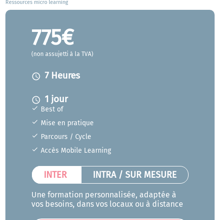
Ressources micro learning
775€
(non assujetti à la TVA)
7 Heures
access_time
1 jour
access_time
Best of
Mise en pratique
Parcours / Cycle
Accès Mobile Learning
INTER
INTRA / SUR MESURE
Une formation personnalisée, adaptée à
vos besoins, dans vos locaux ou à distance