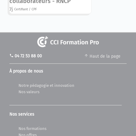
collaborateurs - RNCP
7j
Certifiant / CPF
phone
04 72 53 88 00
Haut de la page
À propos de nous
Notre pédagogie et innovation
Nos valeurs
Nos services
Nos formations
Nos offres