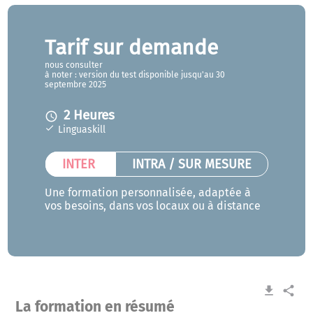
Tarif sur demande
nous consulter
à noter : version du test disponible jusqu'au 30
septembre 2025
2 Heures
access_time
Linguaskill
INTER
INTRA / SUR MESURE
Une formation personnalisée, adaptée à
vos besoins, dans vos locaux ou à distance
get_app
share
La formation en résumé