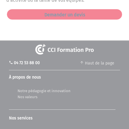
d’activité ou la taille de vos équipes.
Demander un devis
phone
04 72 53 88 00
Haut de la page
À propos de nous
Notre pédagogie et innovation
Nos valeurs
Nos services