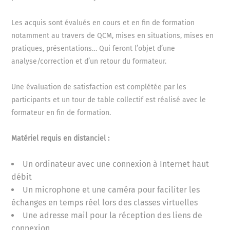
learning téléchargeables sur smartphones et
tablettes via votre app store ou play store.
Les acquis sont évalués en cours et en fin de formation
Vous aurez accès aux deux modules de micro
notamment au travers de QCM, mises en situations, mises en
learning suivants: "Développez votre
pratiques, présentations… Qui feront l’objet d’une
leadership" et "Manager son équipe au
analyse/correction et d’un retour du formateur.
quotidien".
Une évaluation de satisfaction est complétée par les
Cette application vous permet d’approfondir
participants et un tour de table collectif est réalisé avec le
de façon rapide, simple et ludique les thèmes
formateur en fin de formation.
abordés au cours de votre formation. Grâce à
des jeux, quizz, vidéos et fiches de synthèse
Matériel requis en distanciel :
construits en lien direct avec votre formation,
vous pourrez vous entraîner et ancrer vos
Un ordinateur avec une connexion à Internet haut
connaissances.
débit
Un microphone et une caméra pour faciliter les
échanges en temps réel lors des classes virtuelles
Une adresse mail pour la réception des liens de
connexion