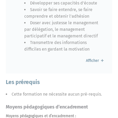
Développer ses capacités d'écoute
Savoir se faire entendre, se faire
comprendre et obtenir l'adhésion
Doser avec justesse le management
par délégation, le management
participatif et le management directif
Transmettre des informations
difficiles en gardant la motivation
Afficher
Maîtriser les outils du Manager
Limiter son stress
Garder la maîtrise de son temps
Les prérequis
Prendre des décisions efficaces et
cohérentes
Cette formation ne nécessite aucun pré-requis.
Bien utiliser les outils de
communication
Moyens pédagogiques d’encadrement
Mettre en oeuvre l'intelligence
Moyens pédagogiques et d’encadrement :
collective