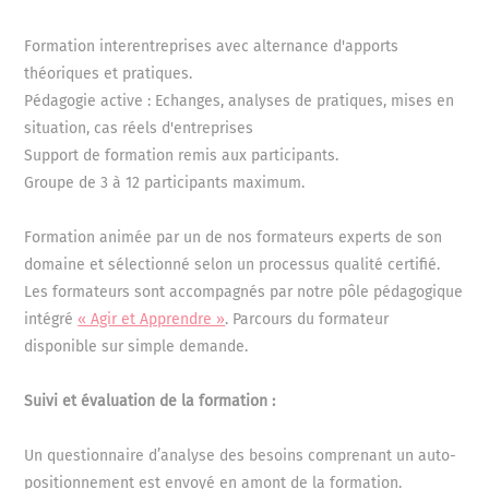
Formation interentreprises avec alternance d'apports
Impliquer son équipe au quotidien
théoriques et pratiques.
Savoir faire respecter le cadre
Pédagogie active : Echanges, analyses de pratiques, mises en
Asseoir sa légitimité
situation, cas réels d'entreprises
Fixer des objectifs concrets et créer
Support de formation remis aux participants.
les conditions favorables pour qu'ils
Groupe de 3 à 12 participants maximum.
soient atteints
Développer l'esprit d'équipe
Formation animée par un de nos formateurs experts de son
Prévenir les conflits
domaine et sélectionné selon un processus qualité certifié.
Les formateurs sont accompagnés par notre pôle pédagogique
Les + de la formation :
intégré
« Agir et Apprendre »
. Parcours du formateur
Pédagogie active et participative. Approche
disponible sur simple demande.
concrète basée sur les situations réelles et les
profils des participants
Suivi et évaluation de la formation :
Vous bénéficiez dès le démarrage de votre
Un questionnaire d’analyse des besoins comprenant un auto-
formation d’un accès à des activités de micro-
positionnement est envoyé en amont de la formation.