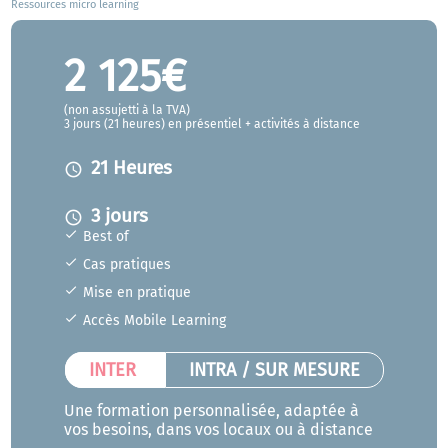
Ressources micro learning
2 125€
(non assujetti à la TVA)
3 jours (21 heures) en présentiel + activités à distance
21 Heures
access_time
3 jours
access_time
Best of
Cas pratiques
Mise en pratique
Accès Mobile Learning
INTER
INTRA / SUR MESURE
Une formation personnalisée, adaptée à
vos besoins, dans vos locaux ou à distance