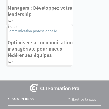
Managers : Développez votre
leadership
14h
1 565 €
Communication professionnelle
Optimiser sa communication
managériale pour mieux
fédérer ses équipes
14h
phone
04 72 53 88 00
Haut de la page