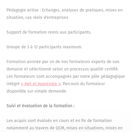
Le cône de la découverte d'un
Pédagogie active : Echanges, analyses de pratiques, mises en
candidat
situation, cas réels d'entreprises
Apprendre à mieux cerner les
informations en vérifiant la véracité et la
Support de formation remis aux participants.
pertinence
Valoriser la présentation du poste et
Groupe de 3 à 12 participants maximum.
de l’entreprise
Savoir conclure l’entretien
Formation animée par un de nos formateurs experts de son
Valoriser les profils des candidats
domaine et sélectionné selon un processus qualité certifié.
retenus auprès de sa Direction et des
Les formateurs sont accompagnés par notre pôle pédagogique
autres parties prenantes (managers, etc.)
intégré
« Agir et Apprendre »
. Parcours du formateur
Effectuer un feed-back aux candidats:
disponible sur simple demande.
positifs ou négatifs
Etre en mesure de produire et
Suivi et évaluation de la formation :
d'utiliser une grille d'analyse et
d'entretien efficiente (aide à la prise de
Les acquis sont évalués en cours et en fin de formation
décision)
notamment au travers de QCM, mises en situations, mises en