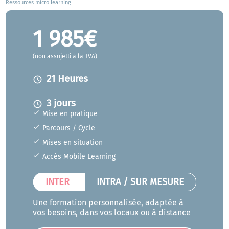
Ressources micro learning
1 985€
(non assujetti à la TVA)
21 Heures
access_time
3 jours
access_time
Mise en pratique
Parcours / Cycle
Mises en situation
Accès Mobile Learning
INTER
INTRA / SUR MESURE
Une formation personnalisée, adaptée à
vos besoins, dans vos locaux ou à distance