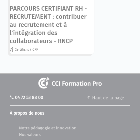
PARCOURS CERTIFIANT RH -
RECRUTEMENT : contribuer
au recrutement et à
l'intégration des
collaborateurs - RNCP
7j
Certifiant / CPF
phone
04 72 53 88 00
Haut de la page
À propos de nous
Notre pédagogie et innovation
Nos valeurs