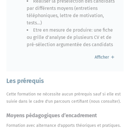
Réaliser la présélection des candidats
par différents moyens (entretiens
téléphoniques, lettre de motivation,
tests…)
Etre en mesure de produire: une fiche
ou grille d'analyse de plusieurs CV et de
pré-sélection argumentée des candidats
Afficher
Savoir mener un entretien de recrutement
Les 5 phases de l’entretien et leurs
objectifs (Méthode STAR et autres
Les prérequis
méthodes)
Les pièges du recruteur et les moyens
Cette formation ne nécessite aucun prérequis sauf si elle est
de les déjouer
suivie dans le cadre d'un parcours certifiant (nous consulter).
Utilité de préparer son entretien
Réussir l’étape d’accueil du candidat
Moyens pédagogiques d’encadrement
Développer le questionnement et
Formation avec alternance d'apports théoriques et pratiques.
l’écoute active