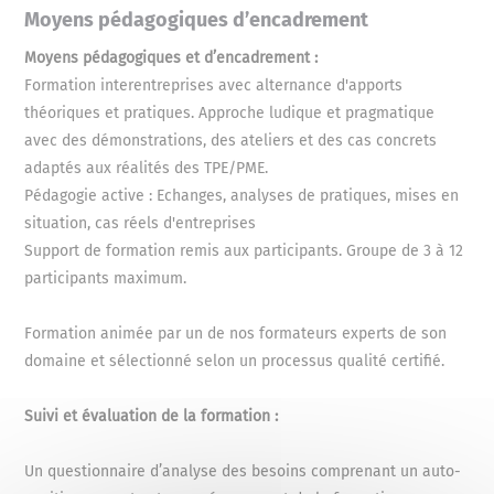
Utiliser l’IA efficacement : L’art du Prompting
Moyens pédagogiques d’encadrement
Qu’est-ce qu’un prompt et comment
Moyens pédagogiques et d’encadrement :
bien le formuler ?
Formation interentreprises avec alternance d'apports
Exemples concrets et mise en
théoriques et pratiques. Approche ludique et pragmatique
pratique sur des outils d’IA.
avec des démonstrations, des ateliers et des cas concrets
Atelier : Création de prompts pour
adaptés aux réalités des TPE/PME.
répondre à des besoins spécifiques (ex :
Pédagogie active : Echanges, analyses de pratiques, mises en
rédiger une publication, analyser des
situation, cas réels d'entreprises
données…).
Support de formation remis aux participants. Groupe de 3 à 12
participants maximum.
Cas pratiques et applications concrètes
Études de cas : Comment une
Formation animée par un de nos formateurs experts de son
TPE/PME peut intégrer l’IA dans son
domaine et sélectionné selon un processus qualité certifié.
quotidien ?
Mise en situation : Élaborer une mini-
Suivi et évaluation de la formation :
stratégie IA pour son activité.
Un questionnaire d’analyse des besoins comprenant un auto-