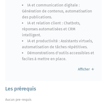
IA et communication digitale :
Génération de contenus, automatisation
des publications.
IA et relation client : Chatbots,
réponses automatisées et CRM
intelligent.
IA et productivité : Assistants virtuels,
automatisation de tâches répétitives.
Démonstrations d’outils accessibles et
faciles à mettre en place.
Afficher
L’IA et la prise de décision
IA vs Intelligence Humaine : forces et
limites.
Les prérequis
Fiabilité des données et prise de
décision assistée par IA.
Aucun pre-requis