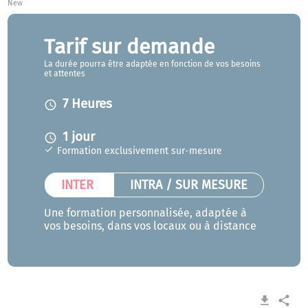
New
Tarif sur demande
La durée pourra être adaptée en fonction de vos besoins
et attentes
7 Heures
access_time
1 jour
access_time
Formation exclusivement sur-mesure
INTER
INTRA / SUR MESURE
Une formation personnalisée, adaptée à
vos besoins, dans vos locaux ou à distance
get_app
share