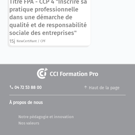
Titre FPA - CCP 4 "Inscrire sa
pratique professionnelle
dans une démarche de
qualité et de responsabilité
sociale des entreprises"
15j
New
Certifiant / CPF
phone
04 72 53 88 00
Haut de la page
À propos de nous
Notre pédagogie et innovation
Nos valeurs