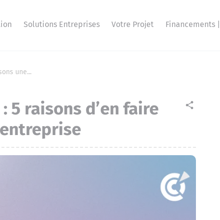
ion
Solutions Entreprises
Votre Projet
Financements |
sons une...
: 5 raisons d’en faire
share
 entreprise