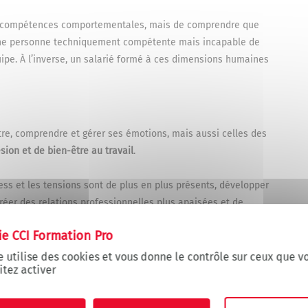
et compétences comportementales, mais de comprendre que
 Une personne techniquement compétente mais incapable de
ipe. À l’inverse, un salarié formé à ces dimensions humaines
ître, comprendre et gérer ses émotions, mais aussi celles des
sion et de bien-être au travail
.
ess et les tensions sont de plus en plus présents, développer
créer des relations professionnelles plus apaisées et de
lièrement précieuse pour les managers, mais aussi pour tous
ariés (clients, usagers, collègues…).
e utilise des cookies et vous donne le contrôle sur ceux que v
ollaborateurs
itez activer
reuses fonctions, qu’elles soient commerciales,