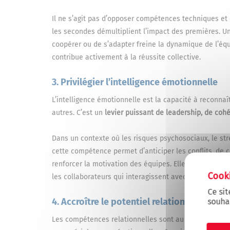
Il ne s’agit pas d’opposer compétences techniques 
les secondes démultiplient l’impact des premières.
coopérer ou de s’adapter freine la dynamique de l’équ
contribue activement à la réussite collective.
3. Privilégier l’intelligence émotionnelle
L’intelligence émotionnelle est la capacité à reconna
autres. C’est un
levier puissant de leadership, de cohé
Dans un contexte où les risques psychosociaux, le str
cette compétence permet d’anticiper les conflits, de 
renforcer la motivation des équipes. Elle est particu
les collaborateurs qui interagissent avec des publics v
Ce sit
4. Accroître le potentiel relationnel des c
souha
Les compétences relationnelles sont au cœur de nomb