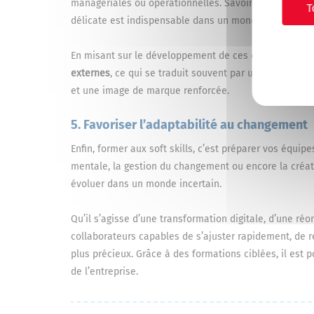
managériales ou opérationnelles. Savoir écouter, conv
T
délicate est indispensable dans un monde du travail d
En misant sur le développement de ces compétences, 
externes
, ce qui se traduit souvent par une meilleure 
et une image de marque renforcée.
5. Favoriser l’adaptabilité au changement
Enfin, former aux soft skills, c’est préparer vos équipes
mentale, la gestion du changement ou encore la créa
évoluer dans un monde incertain.
Qu’il s’agisse d’une transformation digitale, d’une ré
collaborateurs capables de s’ajuster rapidement, de re
plus précieux. Grâce à des formations ciblées, il est 
de l’entreprise.