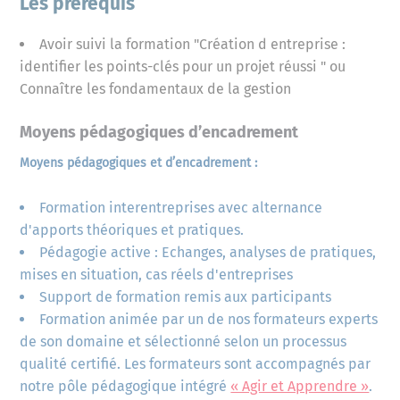
Les prérequis
les charges variables
les charges fixes
Avoir suivi la formation "Création d entreprise :
calcul du seuil de rentabilité (Chiffre
identifier les points-clés pour un projet réussi " ou
d'Affaires minimum)
Connaître les fondamentaux de la gestion
adéquation objectif commercial /
seuil de rentabilité
Moyens pédagogiques d’encadrement
Moyens pédagogiques et d’encadrement :
Valider la rentabilité du projet et en analyser
les risques
Formation interentreprises avec alternance
d'apports théoriques et pratiques.
Livrable : remise du logiciel de simulation de
votre Business Plan (outil compatible
Pédagogie active : Echanges, analyses de pratiques,
uniquement sous Windows)
mises en situation, cas réels d'entreprises
Support de formation remis aux participants
Formation animée par un de nos formateurs experts
de son domaine et sélectionné selon un processus
qualité certifié. Les formateurs sont accompagnés par
notre pôle pédagogique intégré
« Agir et Apprendre »
.